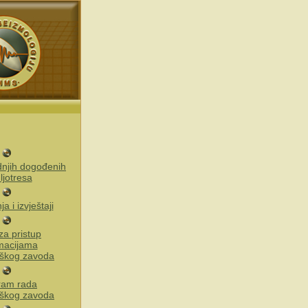
ednjih dogođenih
ljotresa
a i izvještaji
za pristup
macijama
škog zavoda
ram rada
škog zavoda