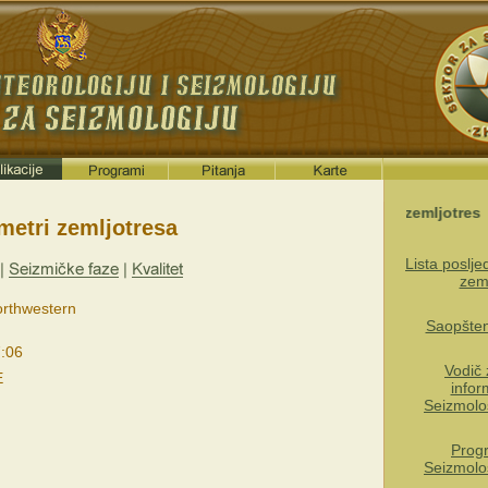
Poslednji zemljotres
metri zemljotresa
Lista poslj
zem
orthwestern
Saopštenj
:06
Vodič 
E
infor
Seizmolo
Prog
Seizmolo