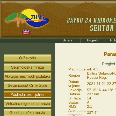
Para
Magnituda
mb 4.3
Baltics/Belarus/N
Region
Russia Reg.
Datum
2021-11-21 22:27
vrijeme
Lokacija
57.15° N 44.18° 
Dubina
237 km
Br. faza
14
Status
A
RMS
2.1
Azimutalna
337.4°
praznina: