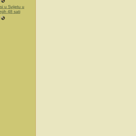
si u Svijetu u
njih 48 sati