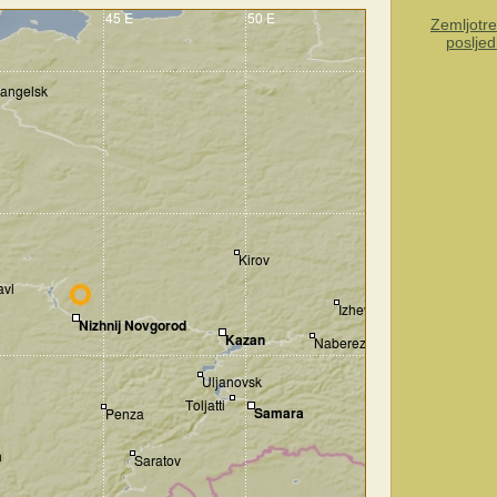
Zemljotre
posljed