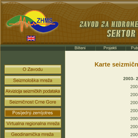
Karte seizmičn
2003- 
200
200
200
200
200
200
200