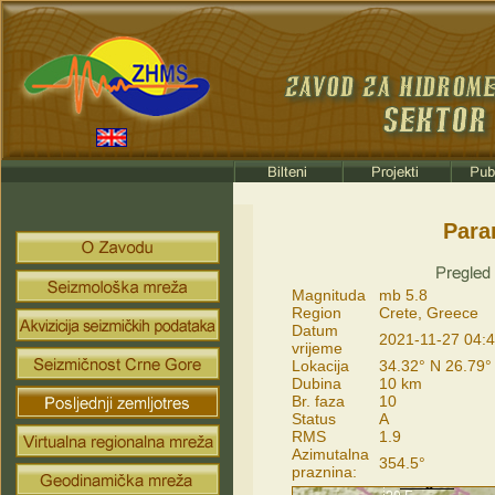
Para
Magnituda
mb 5.8
Region
Crete, Greece
Datum
2021-11-27 04:4
vrijeme
Lokacija
34.32° N 26.79°
Dubina
10 km
Br. faza
10
Status
A
RMS
1.9
Azimutalna
354.5°
praznina: