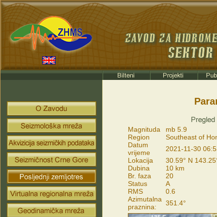
Para
Magnituda
mb 5.9
Region
Southeast of Ho
Datum
2021-11-30 06:5
vrijeme
Lokacija
30.59° N 143.25
Dubina
10 km
Br. faza
20
Status
A
RMS
0.6
Azimutalna
351.4°
praznina: