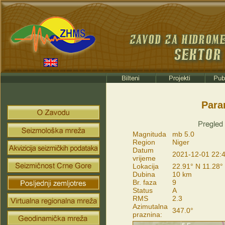
Para
Magnituda
mb 5.0
Region
Niger
Datum
2021-12-01 22:
vrijeme
Lokacija
22.91° N 11.28°
Dubina
10 km
Br. faza
9
Status
A
RMS
2.3
Azimutalna
347.0°
praznina: