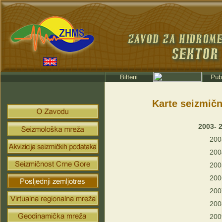
Karte seizmičn
2003- 
200
200
200
200
200
200
200